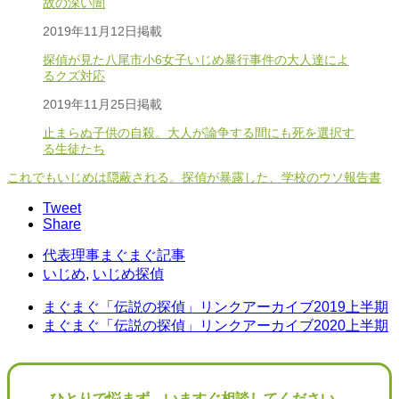
故の深い闇
2019年11月12日掲載
探偵が見た八尾市小6女子いじめ暴行事件の大人達によ
るクズ対応
2019年11月25日掲載
止まらぬ子供の自殺。大人が論争する間にも死を選択す
る生徒たち
これでもいじめは隠蔽される。探偵が暴露した、学校のウソ報告書
Tweet
Share
代表理事まぐまぐ記事
いじめ
,
いじめ探偵
まぐまぐ「伝説の探偵」リンクアーカイブ2019上半期
まぐまぐ「伝説の探偵」リンクアーカイブ2020上半期
ひとりで悩まず、いますぐ相談してください。