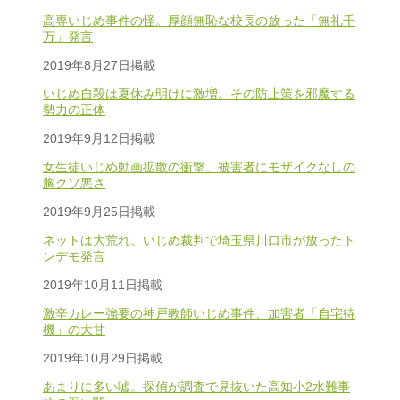
高専いじめ事件の怪。厚顔無恥な校長の放った「無礼千
万」発言
2019年8月27日掲載
いじめ自殺は夏休み明けに激増。その防止策を邪魔する
勢力の正体
2019年9月12日掲載
女生徒いじめ動画拡散の衝撃。被害者にモザイクなしの
胸クソ悪さ
2019年9月25日掲載
ネットは大荒れ。いじめ裁判で埼玉県川口市が放ったト
ンデモ発言
2019年10月11日掲載
激辛カレー強要の神戸教師いじめ事件、加害者「自宅待
機」の大甘
2019年10月29日掲載
あまりに多い嘘。探偵が調査で見抜いた高知小2水難事